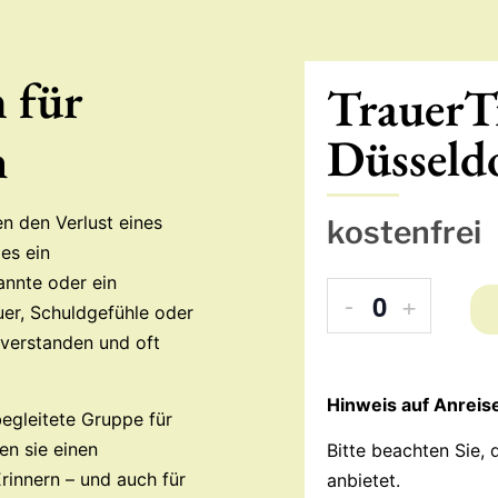
 für
TrauerTr
Düsseld
h
n den Verlust eines
kostenfrei
es ein
annte oder ein
-
+
Anzahl
auer, Schuldgefühle oder
unverstanden und oft
Hinweis auf Anreise
 begleitete Gruppe für
en sie einen
Bitte beachten Sie, 
rinnern – und auch für
anbietet.